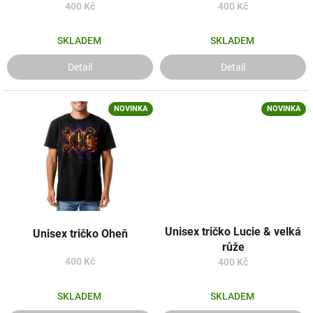
k
400 Kč
400 Kč
t
ů
SKLADEM
SKLADEM
Detail
Detail
NOVINKA
NOVINKA
Unisex tričko Lucie & velká
Unisex tričko Oheň
růže
400 Kč
400 Kč
SKLADEM
SKLADEM