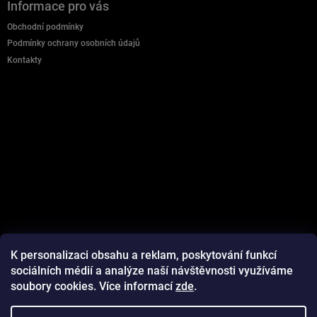
Informace pro vás
í
p
p
a
Obchodní podmínky
r
t
Podmínky ochrany osobních údajů
v
í
Kontakty
k
y
v
ý
p
i
s
u
K personalizaci obsahu a reklam, poskytování funkcí
sociálních médií a analýze naší návštěvnosti využíváme
soubory cookies. Více informací
zde
.