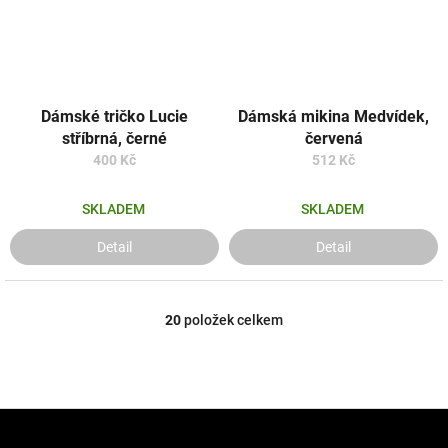
Dámské tričko Lucie
Dámská mikina Medvídek,
stříbrná, černé
červená
400 Kč
512 Kč
SKLADEM
SKLADEM
Detail
Detail
20
položek celkem
O
v
l
á
d
Z
a
á
c