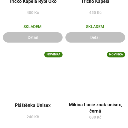
Tričko Kapela Rybí Oko
Tričko Kapela
400 Kč
450 Kč
SKLADEM
SKLADEM
Detail
Detail
NOVINKA
NOVINKA
Mikina Lucie znak unisex,
Pláštěnka Unisex
černá
240 Kč
680 Kč