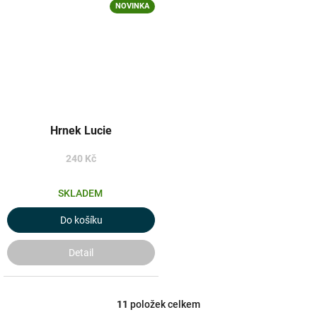
NOVINKA
Hrnek Lucie
240 Kč
SKLADEM
Do košíku
Detail
11
položek celkem
O