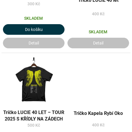
Tričko LUCIE 40 let
k
300 Kč
t
400 Kč
ů
SKLADEM
Do košíku
SKLADEM
Detail
Detail
Tričko LUCIE 40 LET – TOUR
Tričko Kapela Rybí Oko
2025 S KŘÍDLY NA ZÁDECH
400 Kč
500 Kč