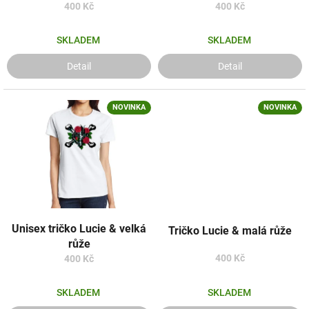
k
400 Kč
400 Kč
t
ů
SKLADEM
SKLADEM
Detail
Detail
NOVINKA
NOVINKA
Unisex tričko Lucie & velká
Tričko Lucie & malá růže
růže
400 Kč
400 Kč
SKLADEM
SKLADEM