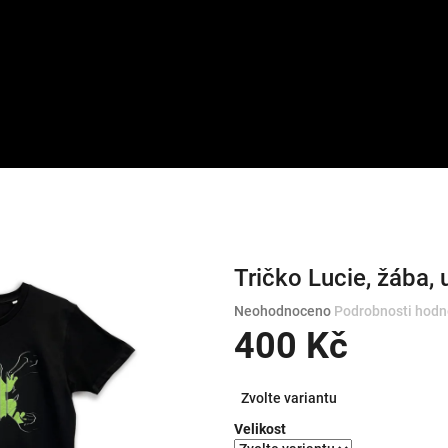
Tričko Lucie, žába, 
Průměrné
Neohodnoceno
Podrobnosti hodn
hodnocení
400 Kč
produktu
je
Měrná
0,0
Zvolte variantu
cena:
z
Velikost
5