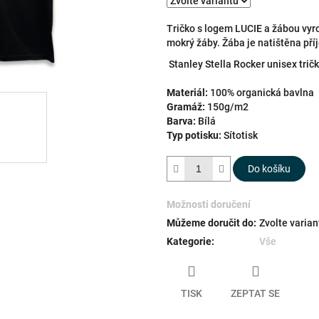
hvězdiček.
Tričko s logem LUCIE a žábou vyr
mokrý žáby. Žába je natištěna p
Stanley Stella Rocker unisex tri
Materiál:
100% organická bavlna
Gramáž:
150g/m2
Barva:
Bílá
Typ potisku:
Sítotisk
Do košíku
Možnosti doručení
Můžeme doručit do:
Zvolte varian
Kategorie
:
Vše
TISK
ZEPTAT SE