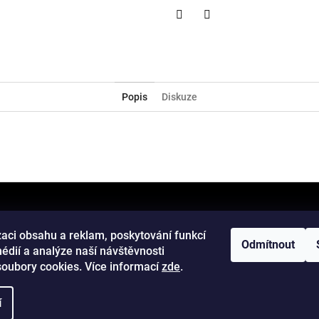
Twitter
Facebook
Popis
Diskuze
zaci obsahu a reklam, poskytování funkcí
Odmítnout
édií a analýze naší návštěvnosti
oubory cookies. Více informací
zde
.
í
 Všechna práva vyhrazena.
Upravit nastavení cookies