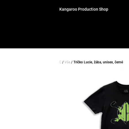
Přejít
na
Kangaroo Production Shop
obsah
Domů
/
Vše
/
Tričko Lucie, žába, unisex, černé