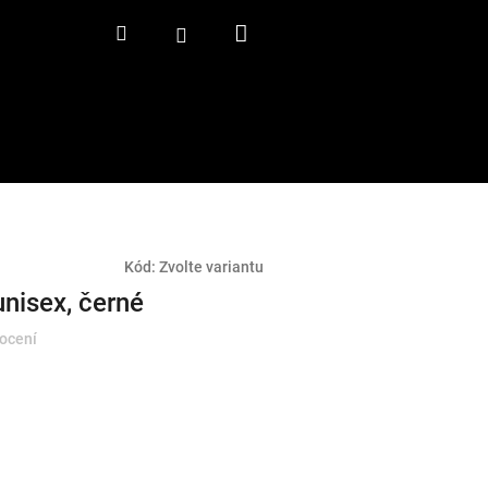
Nákupní
Hledat
Přihlášení
košík
Kód:
Zvolte variantu
unisex, černé
ocení