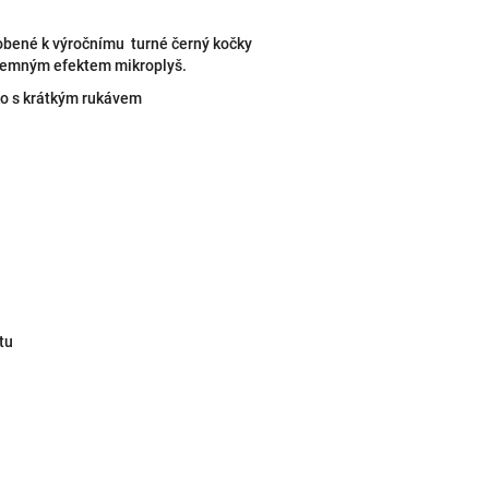
obené k výročnímu turné černý kočky
říjemným efektem mikroplyš.
čko s krátkým rukávem
tu