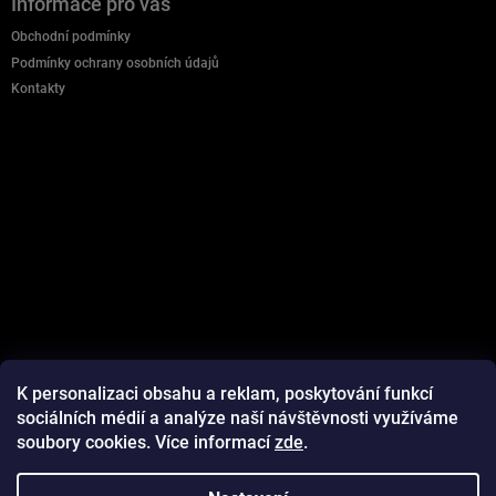
Informace pro vás
p
a
Obchodní podmínky
t
Podmínky ochrany osobních údajů
í
Kontakty
K personalizaci obsahu a reklam, poskytování funkcí
sociálních médií a analýze naší návštěvnosti využíváme
soubory cookies. Více informací
zde
.