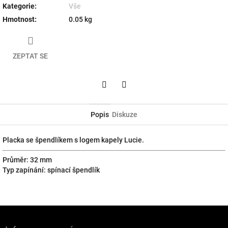
Kategorie
:
Vše
Hmotnost
:
0.05 kg
ZEPTAT SE
Twitter
Facebook
Popis
Diskuze
Placka se špendlíkem s logem kapely Lucie.
Průměr: 32 mm
Typ zapínání: spínací špendlík
Z
á