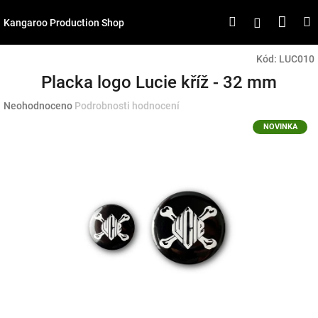
Přejít
Náku
Hledat
M
Přihlášen
na
Kangaroo Production Shop
obsah
koší
Kód:
LUC010
Placka logo Lucie kříž - 32 mm
Průměrné
Neohodnoceno
Podrobnosti hodnocení
hodnocení
NOVINKA
produktu
je
0,0
z
5
hvězdiček.