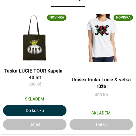
NOVINKA
NOVINKA
Taška LUCIE TOUR Kapela -
40 let
Unisex tričko Lucie & velká
300 Kč
růže
400 Kč
SKLADEM
Do košíku
SKLADEM
Detail
Detail