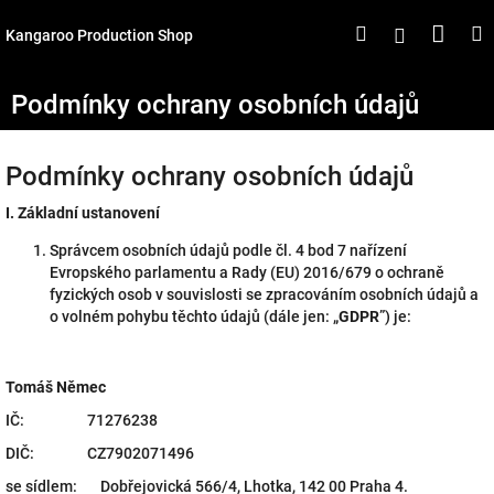
Přejít
Náku
Hledat
M
Přihlášen
na
Kangaroo Production Shop
obsah
koší
Podmínky ochrany osobních údajů
Podmínky ochrany osobních údajů
I.
Základní ustanovení
Správcem osobních údajů podle čl. 4 bod 7 nařízení
Evropského parlamentu a Rady (EU) 2016/679 o ochraně
fyzických osob v souvislosti se zpracováním osobních údajů a
o volném pohybu těchto údajů (dále jen: „
GDPR
”) je:
Tomáš Němec
IČ: 71276238
DIČ: CZ7902071496
se sídlem: Dobřejovická 566/4, Lhotka, 142 00 Praha 4.