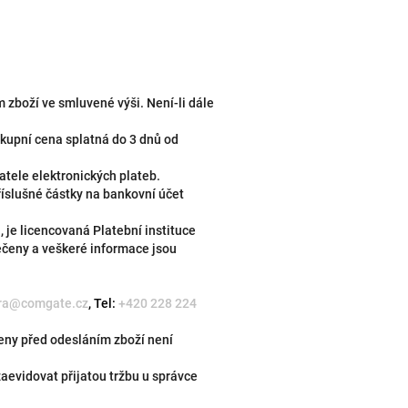
 zboží ve smluvené výši. Není-li dále
e kupní cena splatná do 3 dnů od
atele elektronických plateb.
říslušné částky na bankovní účet
 je licencovaná Platební instituce
ečeny a veškeré informace jsou
ora@comgate.cz
,
Tel:
+420 228 224
eny před odesláním zboží není
zaevidovat přijatou tržbu u správce