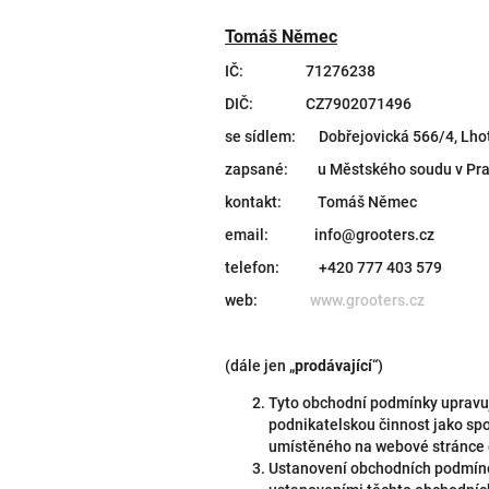
Tomáš Němec
IČ: 71276238
DIČ: CZ7902071496
se sídlem: Dobřejovická 566/4, Lhot
zapsané: u Městského soudu v Pra
kontakt: Tomáš Němec
email: info@grooters.cz
telefon: +420 777 403 579
web:
www.grooters.cz
(dále jen „
prodávající
“)
Tyto obchodní podmínky upravují
podnikatelskou činnost jako spot
umístěného na webové stránce d
Ustanovení obchodních podmínek