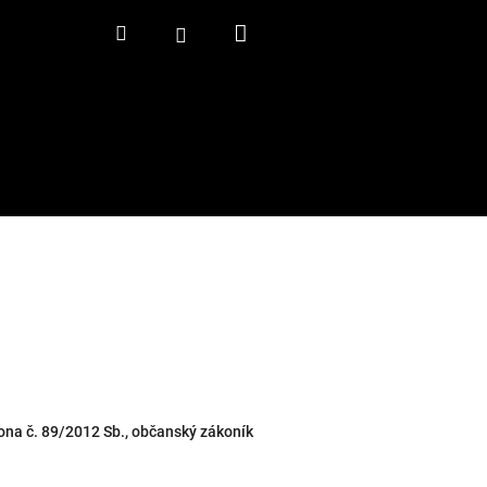
Nákupní
Hledat
Přihlášení
košík
kona č. 89/2012 Sb., občanský zákoník