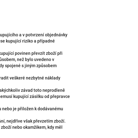
kupujícího a v potvrzení objednávky
e kupující riziko a případné
upující povinen převzít zboží při
působem, než bylo uvedeno v
ady spojené s jiným způsobem
hradit veškeré nezbytné náklady
 jakýchkoliv závad toto neprodleně
emusí kupující zásilku od přepravce
su nebo je přiložen k dodávanému
ní, nejdříve však převzetím zboží.
í zboží nebo okamžikem, kdy měl