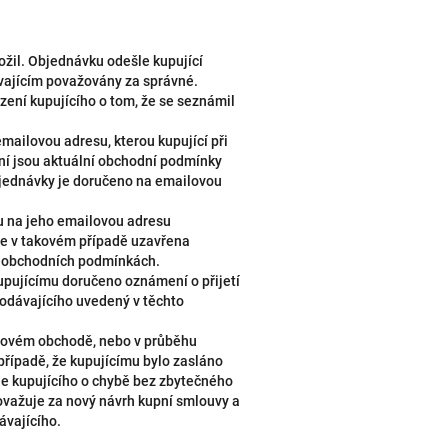
žil. Objednávku odešle kupující
vajícím považovány za správné.
ení kupujícího o tom, že se seznámil
mailovou adresu, kterou kupující při
ení jsou aktuální obchodní podmínky
objednávky je doručeno na emailovou
mu na jeho emailovou adresu
e v takovém případě uzavřena
to obchodních podmínkách.
upujícímu doručeno oznámení o přijetí
rodávajícího uvedený v těchto
netovém obchodě, nebo v průběhu
případě, že kupujícímu bylo zasláno
je kupujícího o chybě bez zbytečného
važuje za nový návrh kupní smlouvy a
ávajícího.