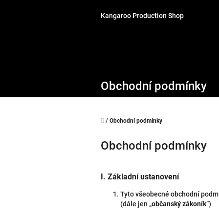
Přejít
na
Kangaroo Production Shop
obsah
Obchodní podmínky
Domů
/
Obchodní podmínky
Obchodní podmínky
I.
Základní ustanovení
Tyto všeobecné obchodní podmín
(dále jen „
občanský zákoník
“)