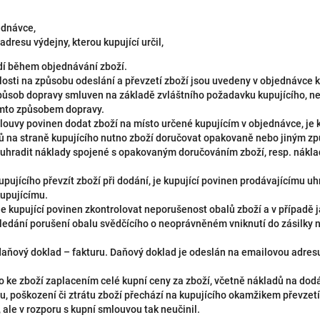
ednávce,
dresu výdejny, kterou kupující určil,
dí během objednávání zboží.
losti na způsobu odeslání a převzetí zboží jsou uvedeny v objednávce 
způsob dopravy smluven na základě zvláštního požadavku kupujícího, nes
ímto způsobem dopravy.
mlouvy povinen dodat zboží na místo určené kupujícím v objednávce, je k
odů na straně kupujícího nutno zboží doručovat opakovaně nebo jiným z
n uhradit náklady spojené s opakovaným doručováním zboží, resp. nákl
upujícího převzít zboží při dodání, je kupující povinen prodávajícímu u
kupujícímu.
 je kupující povinen zkontrolovat neporušenost obalů zboží a v případě
ledání porušení obalu svědčícího o neoprávněném vniknutí do zásilky n
 daňový doklad – fakturu. Daňový doklad je odeslán na emailovou adre
o ke zboží zaplacením celé kupní ceny za zboží, včetně nákladů na dodá
, poškození či ztrátu zboží přechází na kupujícího okamžikem převzet
, ale v rozporu s kupní smlouvou tak neučinil.