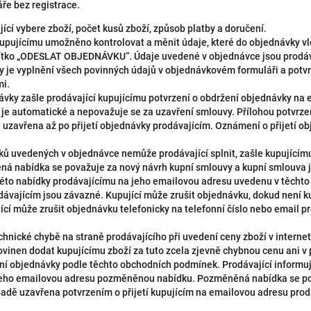
ře bez registrace.
ící vybere zboží, počet kusů zboží, způsob platby a doručení.
upujícímu umožněno kontrolovat a měnit údaje, které do objednávky vlo
ačítko „ODESLAT OBJEDNÁVKU“. Údaje uvedené v objednávce jsou prodá
 je vyplnění všech povinných údajů v objednávkovém formuláři a potvrz
mi.
ky zašle prodávající kupujícímu potvrzení o obdržení objednávky na e
 je automatické a nepovažuje se za uzavření smlouvy. Přílohou potvrz
 uzavřena až po přijetí objednávky prodávajícím. Oznámení o přijetí 
vků uvedených v objednávce nemůže prodávající splnit, zašle kupující
 nabídka se považuje za nový návrh kupní smlouvy a kupní smlouva j
í této nabídky prodávajícímu na jeho emailovou adresu uvedenu v těch
dávajícím jsou závazné. Kupující může zrušit objednávku, dokud není k
cí může zrušit objednávku telefonicky na telefonní číslo nebo email p
echnické chybě na straně prodávajícího při uvedení ceny zboží v inter
ovinen dodat kupujícímu zboží za tuto zcela zjevně chybnou cenu ani v 
ní objednávky podle těchto obchodních podmínek. Prodávající informu
 jeho emailovou adresu pozměněnou nabídku. Pozměněná nabídka se po
padě uzavřena potvrzením o přijetí kupujícím na emailovou adresu prod