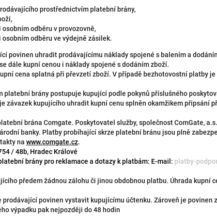
odávajícího prostřednictvím platební brány,
boží,
ři osobním odběru v provozovně,
ři osobním odběru ve výdejně zásilek.
ící povinen uhradit prodávajícímu náklady spojené s balením a dodáním
se dále kupní cenou i náklady spojené s dodáním zboží.
kupní cena splatná při převzetí zboží. V případě bezhotovostní platby j
m platební brány postupuje kupující podle pokynů příslušného poskytov
je závazek kupujícího uhradit kupní cenu splněn okamžikem připsání p
 platební brána Comgate. Poskytovatel služby, společnost ComGate, a.s.,
rodní banky. Platby probíhající skrze platební bránu jsou plně zabezp
ntakty na
www.comgate.cz
.
754 / 48b, Hradec Králové
platební brány pro reklamace a dotazy k platbám: E-mail:
platby-podp
jícího předem žádnou zálohu či jinou obdobnou platbu. Úhrada kupní c
e prodávající povinen vystavit kupujícímu účtenku. Zároveň je povinen 
kého výpadku pak nejpozději do 48 hodin