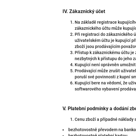
IV.
Zákaznický účet
Na základě registrace kupující
zákaznického účtu může kupujíc
Při registraci do zákaznického 
uživatelském účtu je kupující p
zboží jsou prodávajícím považo
Přístup k zákaznickému účtu je
nezbytných k přístupu do jeho 
Kupující není oprávněn umožnit
Prodávající může zrušit uživatel
poruší své povinnosti z kupní 
Kupující bere na vědomí, že už
softwarového vybavení prodávaj
V.
Platební podmínky a dodání zb
Cenu zboží a případné náklady 
bezhotovostně převodem na bankovn
bezhotovostně platební kartou,