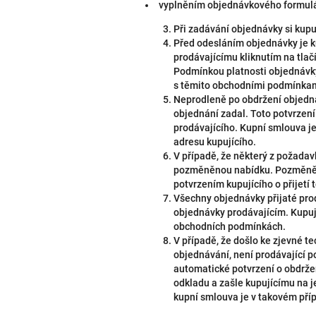
vyplněním objednávkového formulá
Při zadávání objednávky si kupuj
Před odesláním objednávky je k
prodávajícímu kliknutím na tl
Podmínkou platnosti objednávky
s těmito obchodními podmínka
Neprodleně po obdržení objednáv
objednání zadal. Toto potvrzení
prodávajícího. Kupní smlouva je
adresu kupujícího.
V případě, že některý z požada
pozměněnou nabídku. Pozměněná
potvrzením kupujícího o přijet
Všechny objednávky přijaté pro
objednávky prodávajícím. Kupují
obchodních podmínkách.
V případě, že došlo ke zjevné t
objednávání, není prodávající p
automatické potvrzení o obdrže
odkladu a zašle kupujícímu na
kupní smlouva je v takovém pří