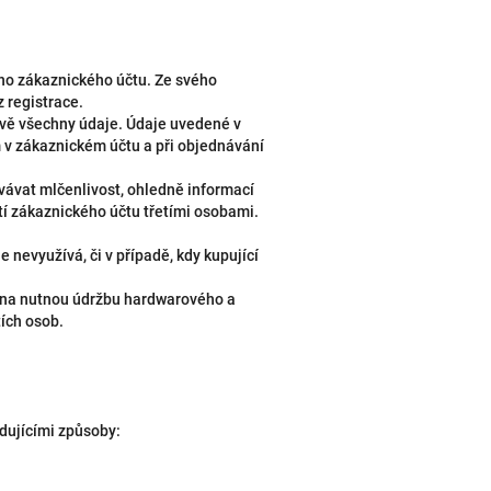
ho zákaznického účtu. Ze svého
 registrace.
divě všechny údaje. Údaje uvedené v
m v zákaznickém účtu a při objednávání
ávat mlčenlivost, ohledně informací
í zákaznického účtu třetími osobami.
e nevyužívá, či v případě, kdy kupující
m na nutnou údržbu hardwarového a
ích osob.
dujícími způsoby: