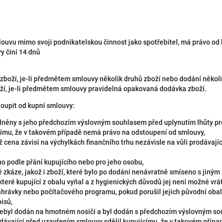
mlouvu mimo svoji podnikatelskou činnost jako spotřebitel, má právo od
y činí 14 dnů
zboží, je-li předmětem smlouvy několik druhů zboží nebo dodání několi
oží, je-li předmětem smlouvy pravidelná opakovaná dodávka zboží.
oupit od kupní smlouvy:
splněny s jeho předchozím výslovným souhlasem před uplynutím lhůty pr
címu, že v takovém případě nemá právo na odstoupení od smlouvy,
ž cena závisí na výchylkách finančního trhu nezávisle na vůli prodávaj
no podle přání kupujícího nebo pro jeho osobu,
 zkáze, jakož i zboží, které bylo po dodání nenávratně smíseno s jiným
eré kupující z obalu vyňal a z hygienických důvodů jej není možné vrát
rávky nebo počítačového programu, pokud porušil jejich původní obal
isů,
nebyl dodán na hmotném nosiči a byl dodán s předchozím výslovným so
odávající před uzavřením smlouvy sdělil kupujícímu, že v takovém příp