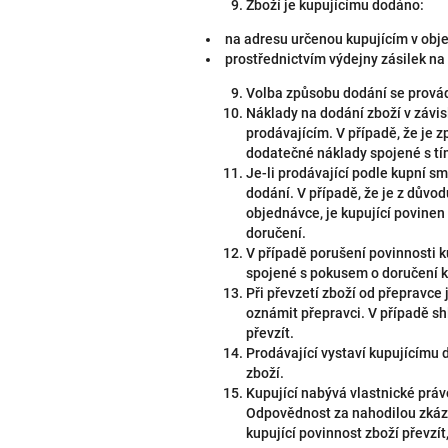
Zboží je kupujícímu dodáno:
na adresu určenou kupujícím v obj
prostřednictvím výdejny zásilek na a
Volba způsobu dodání se prová
Náklady na dodání zboží v závis
prodávajícím. V případě, že je 
dodatečné náklady spojené s t
Je-li prodávající podle kupní s
dodání. V případě, že je z dův
objednávce, je kupující povine
doručení.
V případě porušení povinnosti k
spojené s pokusem o doručení 
Při převzetí zboží od přepravce
oznámit přepravci. V případě sh
převzít.
Prodávající vystaví kupujícímu
zboží.
Kupující nabývá vlastnické práv
Odpovědnost za nahodilou zkázu
kupující povinnost zboží převzít