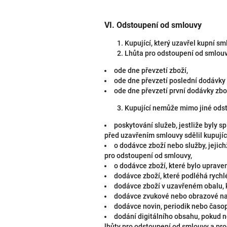
VI.
Odstoupení od smlouvy
Kupující, který uzavřel kupní s
Lhůta pro odstoupení od smlouv
ode dne převzetí zboží,
ode dne převzetí poslední dodávky 
ode dne převzetí první dodávky zb
Kupující nemůže mimo jiné odst
poskytování služeb, jestliže byly 
před uzavřením smlouvy sdělil kupují
o dodávce zboží nebo služby, jejich
pro odstoupení od smlouvy,
o dodávce zboží, které bylo uprave
dodávce zboží, které podléhá rychlé
dodávce zboží v uzavřeném obalu, kt
dodávce zvukové nebo obrazové nah
dodávce novin, periodik nebo časop
dodání digitálního obsahu, pokud 
lhůty pro odstoupení od smlouvy a pr