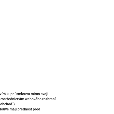
avírá kupní smlouvu mimo svoji
 prostřednictvím webového rozhraní
ý obchod
“).
louvě mají přednost před