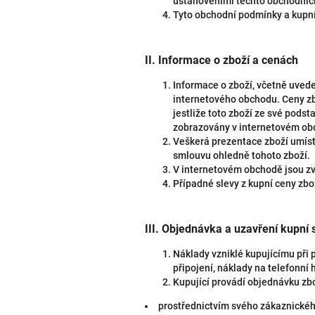
ustanoveními těchto obchodníc
Tyto obchodní podmínky a kupní
II.
Informace o zboží a cenách
Informace o zboží, včetně uvede
internetového obchodu. Ceny zbo
jestliže toto zboží ze své pods
zobrazovány v internetovém obc
Veškerá prezentace zboží umístě
smlouvu ohledně tohoto zboží.
V internetovém obchodě jsou zv
Případné slevy z kupní ceny zbo
III.
Objednávka a uzavření kupní
Náklady vzniklé kupujícímu při 
připojení, náklady na telefonní 
Kupující provádí objednávku zb
prostřednictvím svého zákaznického