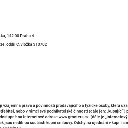
ka, 142 00 Praha 4
ze, oddíl C, vložka 313702
 vzájemná práva a povinnosti prodávajícího a fyzické osoby, která uz
řebitel, nebo v rámci své podnikatelské činnosti (dále jen: „
kupující
“)
ostupné na internetové adrese www.grooters.cz. (dále je „
internetov
 jsou nedílnou součástí kupní smlouvy. Odchylná ujednání v kupní sm