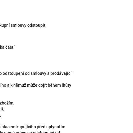
 kupní smlouvy odstoupit.
ka částí
o odstoupení od smlouvy a prodávající
ícího a k němuž může dojít během lhůty
 zbožím,
it,
,
uhlasem kupujícího před uplynutím
adě nemá právo na odstoupení od