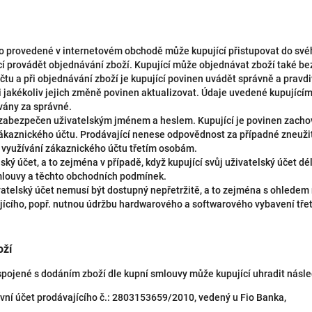
ho provedené v internetovém obchodě může kupující přistupovat do své
í provádět objednávání zboží. Kupující může objednávat zboží také bez
účtu a při objednávání zboží je kupující povinen uvádět správně a prav
ři jakékoliv jejich změně povinen aktualizovat. Údaje uvedené kupující
vány za správné.
 zabezpečen uživatelským jménem a heslem. Kupující je povinen zachov
zákaznického účtu. Prodávající nenese odpovědnost za případné zneužit
 využívání zákaznického účtu třetím osobám.
ský účet, a to zejména v případě, když kupující svůj uživatelský účet dél
smlouvy a těchto obchodních podmínek.
ivatelský účet nemusí být dostupný nepřetržitě, a to zejména s ohlede
ícího, popř. nutnou údržbu hardwarového a softwarového vybavení třet
oží
spojené s dodáním zboží dle kupní smlouvy může kupující uhradit násle
í účet prodávajícího č.: 2803153659/2010, vedený u Fio Banka,