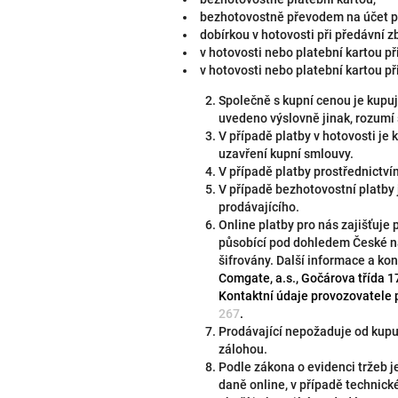
bezhotovostně převodem na účet pr
dobírkou v hotovosti při předávní z
v hotovosti nebo platební kartou p
v hotovosti nebo platební kartou p
Společně s kupní cenou je kupuj
uvedeno výslovně jinak, rozumí 
V případě platby v hotovosti je 
uzavření kupní smlouvy.
V případě platby prostřednictví
V případě bezhotovostní platby 
prodávajícího.
Online platby pro nás zajišťuje
působící pod dohledem České ná
šifrovány. Další informace a ko
Comgate, a.s.,
Gočárova třída 1
Kontaktní údaje provozovatele 
267
.
Prodávající nepožaduje od kupu
zálohou.
Podle zákona o evidenci tržeb j
daně online, v případě technic