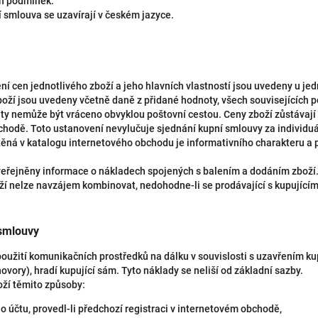
h podmínek.
 smlouva se uzavírají v českém jazyce.
ní cen jednotlivého zboží a jeho hlavních vlastností jsou uvedeny u jed
ží jsou uvedeny včetně daně z přidané hodnoty, všech souvisejících po
taty nemůže být vráceno obvyklou poštovní cestou. Ceny zboží zůstávají 
hodě. Toto ustanovení nevylučuje sjednání kupní smlouvy za individ
ná v katalogu internetového obchodu je informativního charakteru a p
eřejněny informace o nákladech spojených s balením a dodáním zboží
ží nelze navzájem kombinovat, nedohodne-li se prodávající s kupujícím
 smlouvy
použití komunikačních prostředků na dálku v souvislosti s uzavřením k
hovory), hradí kupující sám. Tyto náklady se neliší od základní sazby.
oží těmito způsoby:
 účtu, provedl-li předchozí registraci v internetovém obchodě,