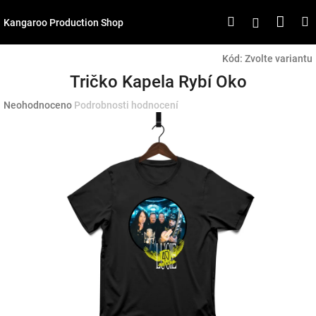
Přejít
Náku
Hledat
M
Přihlášen
na
Kangaroo Production Shop
obsah
koší
Kód:
Zvolte variantu
Tričko Kapela Rybí Oko
Průměrné
Neohodnoceno
Podrobnosti hodnocení
hodnocení
produktu
je
0,0
z
5
hvězdiček.