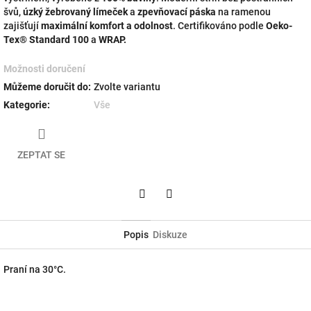
švů,
úzký žebrovaný límeček
a
zpevňovací páska
na ramenou
zajišťují
maximální komfort a odolnost
. Certifikováno podle
Oeko-
Tex® Standard 100
a
WRAP.
Možnosti doručení
Můžeme doručit do:
Zvolte variantu
Kategorie
:
Vše
ZEPTAT SE
Twitter
Facebook
Popis
Diskuze
Praní na 30°C.