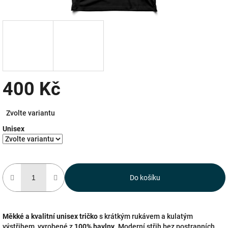
400 Kč
Měrná
Zvolte variantu
cena:
Unisex
Do košíku
Měkké a kvalitní unisex tričko
s krátkým rukávem a kulatým
výstřihem, vyrobené z
100% bavlny
. Moderní střih bez postranních