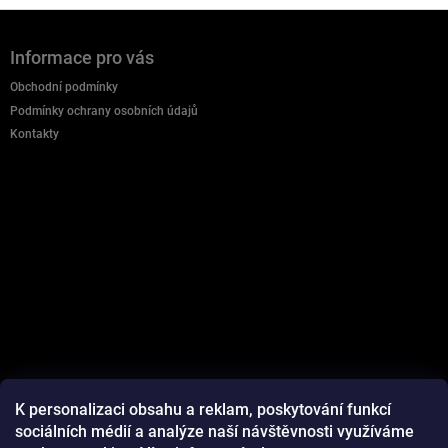
Z
á
Informace pro vás
p
a
Obchodní podmínky
t
Podmínky ochrany osobních údajů
í
Kontakty
K personalizaci obsahu a reklam, poskytování funkcí
sociálních médií a analýze naší návštěvnosti využíváme