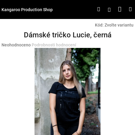
Přejít
Náku
Hledat
M
Přihlášen
na
Kangaroo Production Shop
obsah
koší
Kód:
Zvolte variantu
Dámské tričko Lucie, černá
Průměrné
Neohodnoceno
Podrobnosti hodnocení
hodnocení
produktu
je
0,0
z
5
hvězdiček.