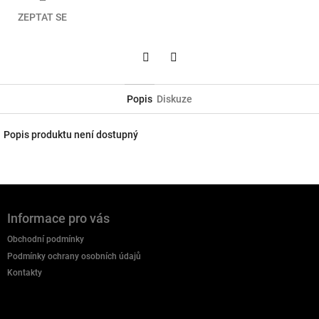
ZEPTAT SE
Twitter
Facebook
Popis
Diskuze
Popis produktu není dostupný
Z
á
Informace pro vás
p
a
Obchodní podmínky
t
Podmínky ochrany osobních údajů
í
Kontakty