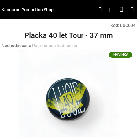
Přejít
Náku
Hledat
M
Přihlášen
na
Kangaroo Production Shop
obsah
koší
Kód:
LUC004
Placka 40 let Tour - 37 mm
Průměrné
Neohodnoceno
Podrobnosti hodnocení
hodnocení
NOVINKA
produktu
je
0,0
z
5
hvězdiček.