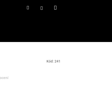
Nákupní
Hledat
Přihlášení
košík
Kód:
241
ocení