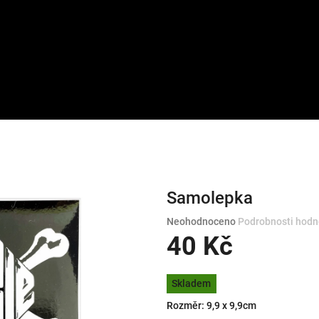
Samolepka
Průměrné
Neohodnoceno
Podrobnosti hodn
hodnocení
40 Kč
produktu
je
Měrná
0,0
Skladem
cena:
z
Rozměr: 9,9 x 9,9cm
5