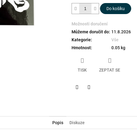
hvězdiček.
Do košíku
Možnosti doručení
Můžeme doručit do:
11.8.2026
Kategorie
:
Vše
Hmotnost
:
0.05 kg
TISK
ZEPTAT SE
Twitter
Facebook
Popis
Diskuze