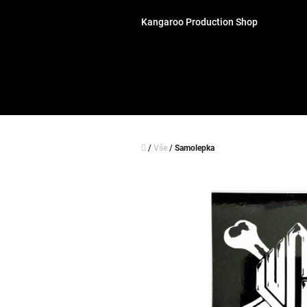
Přejít
na
Kangaroo Production Shop
obsah
Domů
/
Vše
/
Samolepka