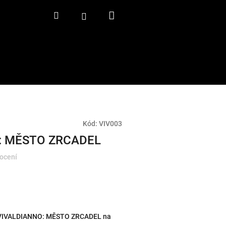
Nákupní
Hledat
Přihlášení
košík
Kód:
VIV003
: MĚSTO ZRCADEL
ocení
 VIVALDIANNO: MĚSTO ZRCADEL na