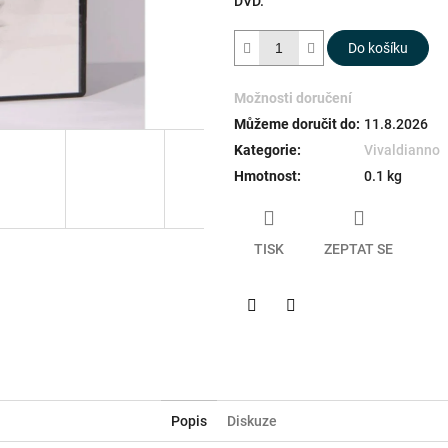
DVD.
hvězdiček.
Do košíku
Možnosti doručení
Můžeme doručit do:
11.8.2026
Kategorie
:
Vivaldianno
Hmotnost
:
0.1 kg
TISK
ZEPTAT SE
Twitter
Facebook
Popis
Diskuze