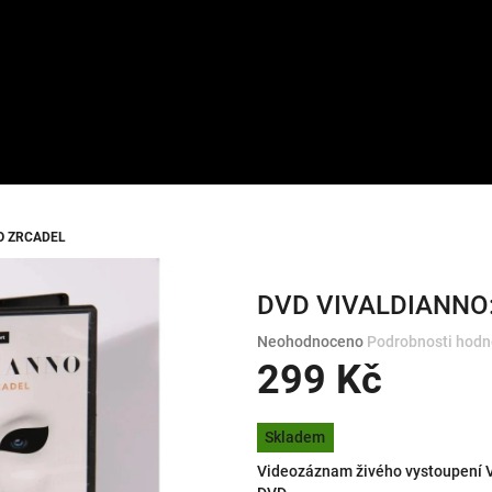
O ZRCADEL
DVD VIVALDIANNO
Průměrné
Neohodnoceno
Podrobnosti hodn
hodnocení
299 Kč
produktu
je
Měrná
0,0
Skladem
cena:
z
Videozáznam živého vystoupení
5