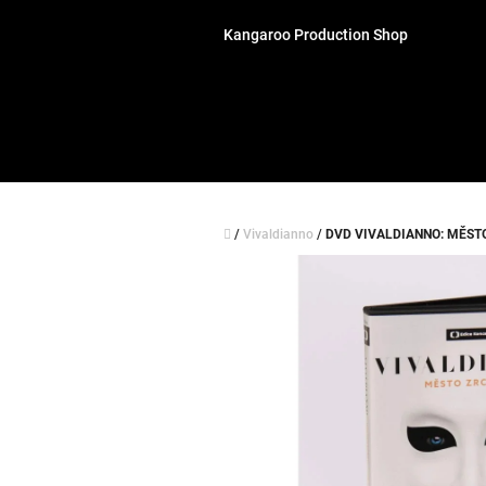
Přejít
na
Kangaroo Production Shop
obsah
Domů
/
Vivaldianno
/
DVD VIVALDIANNO: MĚST