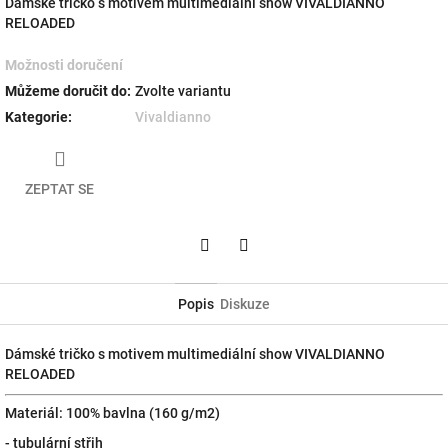
Dámské tričko s motivem multimediální show VIVALDIANNO
RELOADED
Možnosti doručení
Můžeme doručit do:
Zvolte variantu
Kategorie
:
Vivaldianno
ZEPTAT SE
Twitter
Facebook
Popis
Diskuze
Dámské tričko s motivem multimediální show VIVALDIANNO
RELOADED
Materiál: 100% bavlna (160 g/m2)
- tubulární střih