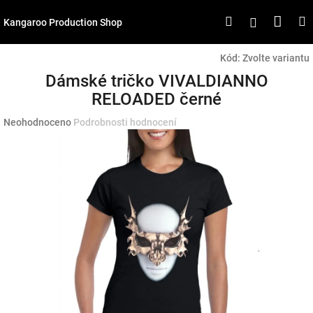
Přejít
Náku
Hledat
M
Přihlášen
na
Kangaroo Production Shop
obsah
koší
Kód:
Zvolte variantu
Dámské tričko VIVALDIANNO
RELOADED černé
Průměrné
Neohodnoceno
Podrobnosti hodnocení
hodnocení
produktu
je
0,0
z
5
hvězdiček.