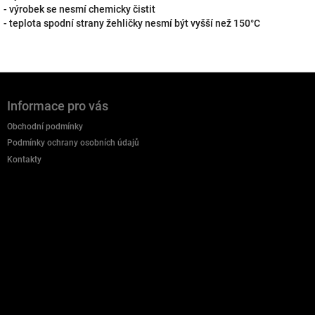
- výrobek se nesmí chemicky čistit
- teplota spodní strany žehličky nesmí být vyšší než 150°C
Z
á
Informace pro vás
p
a
Obchodní podmínky
t
Podmínky ochrany osobních údajů
í
Kontakty